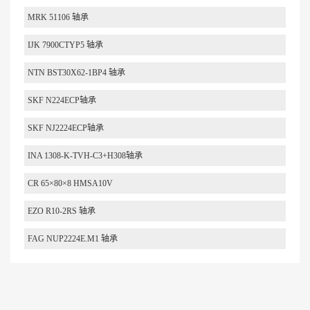
MRK 51106 轴承
IJK 7900CTYP5 轴承
NTN BST30X62-1BP4 轴承
SKF N224ECP轴承
SKF NJ2224ECP轴承
INA 1308-K-TVH-C3+H308轴承
CR 65×80×8 HMSA10V
EZO R10-2RS 轴承
FAG NUP2224E.M1 轴承