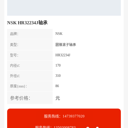
NSK HR32234J轴承
NSK
品牌：
类型：
圆锥滚子轴承
HR32234J
型号：
170
内径d：
310
外径d：
86
厚度{mm}：
参考价格：
元
服务热线：14739377020
服务热线：13503008783