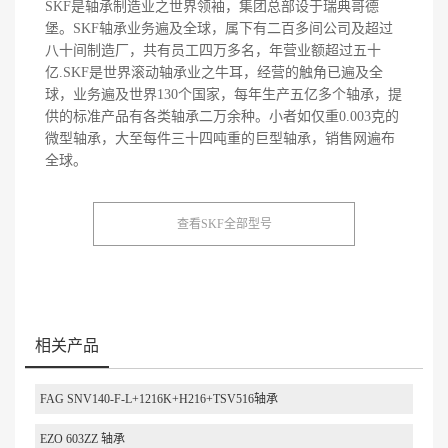
SKF是轴承制造业之世界领袖，集团总部设于瑞典哥德
堡。SKF轴承业务遍及全球，属下有二百多间公司及超过
八十间制造厂，共有员工四万多名，年营业额超过五十
亿.SKF是世界滚动轴承业之牛耳，经营的触角已遍及全
球，业务遍及世界130个国家，每年生产五亿多个轴承，提
供的标准产品有各类轴承二万余种。小者如仅重0.003克的
微型轴承，大至每件三十四吨重的巨型轴承，销售网遍布
全球。
查看SKF全部型号
相关产品
FAG SNV140-F-L+1216K+H216+TSV516轴承
EZO 603ZZ 轴承