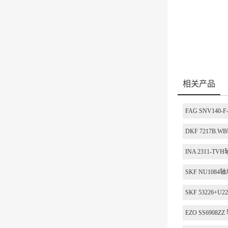
相关产品
FAG SNV140-F
DKF 7217B.W
INA 2311-TV
SKF NU1084
SKF 53226+U
EZO SS6908ZZ