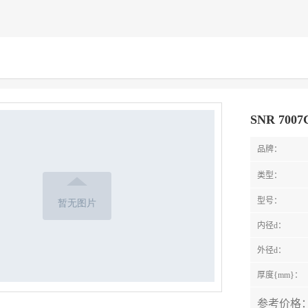
SNR 700
品牌：
类型：
型号：
内径d：
外径d：
厚度{mm}：
参考价格