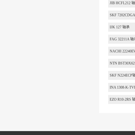
JIB HCFL212 
SKF 7202CDG
IJK 127 轴承
FAG 32211A 
NACHI 22240
NTN BST30X6
SKF N224ECP
INA 1308-K-T
EZO R10-2RS 